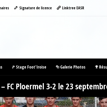
naires
Signature de licence
Linktree EASR
ns
Stage Foot’Iroise
Galerie Photos
Résu
 – FC Ploermel 3-2 le 23 septemb