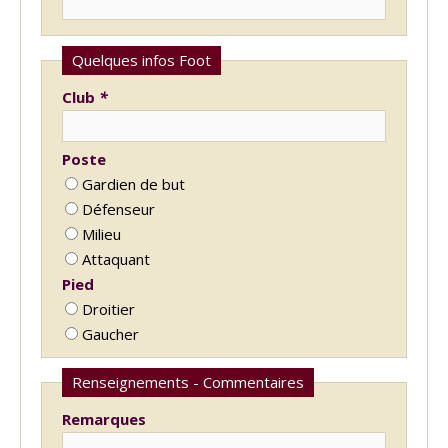
Quelques infos Foot
Club
*
Poste
Gardien de but
Défenseur
Milieu
Attaquant
Pied
Droitier
Gaucher
Renseignements - Commentaires
Remarques