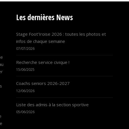
Les dernières News
Stage Foot’Iroise 2026 : toutes les photos et
infos de chaque semaine
07/07/2026
le
Recherche service civique !
au
15/06/2025
er
Coachs seniors 2026-2027
ns
12/06/2026
Liste des admis à la section sportive
05/06/2026
e
de