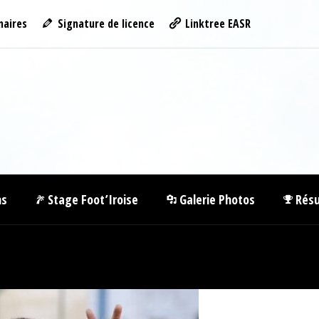
naires
Signature de licence
Linktree EASR
ns
Stage Foot’Iroise
Galerie Photos
Résu