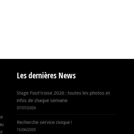
Les dernières News
Stage Foot’Iroise 2026 : toutes les photos et
infos de chaque semaine
07/07/2026
le
Recherche service civique !
au
15/06/2025
er