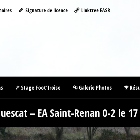
naires
Signature de licence
Linktree EASR
ns
Stage Foot’Iroise
Galerie Photos
Résu
ouescat – EA Saint-Renan 0-2 le 1